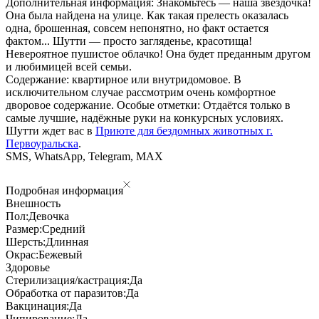
Дополнительная информация: Знакомьтесь — наша звёздочка!
Она была найдена на улице. Как такая прелесть оказалась
одна, брошенная, совсем непонятно, но факт остается
фактом... Шутти — просто загляденье, красотища!
Невероятное пушистое облачко! Она будет преданным другом
и любимицей всей семьи.
Содержание: квартирное или внутридомовое. В
исключительном случае рассмотрим очень комфортное
дворовое содержание. Особые отметки: Отдаётся только в
самые лучшие, надёжные руки на конкурсных условиях.
Шутти ждет вас в
Приюте для бездомных животных г.
Первоуральска
.
SMS, WhatsApp, Telegram, MAX
Подробная информация
Внешность
Пол:
Девочка
Размер:
Средний
Шерсть:
Длинная
Окрас:
Бежевый
Здоровье
Стерилизация/кастрация:
Да
Обработка от паразитов:
Да
Вакцинация:
Да
Чипирование:
Да