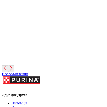
Иней
1 месяц, Мальчик
Санкт-Петербург
Фисташка
2 месяца, Девочка
Москва
Все объявления
Друг для Друга
Питомцы