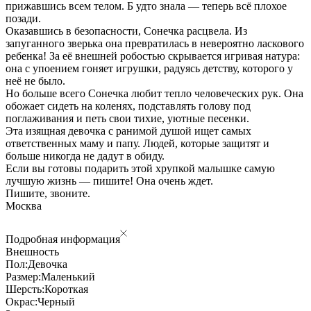
прижавшись всем телом. Б удто знала — теперь всё плохое
позади.
Оказавшись в безопасности, Сонечка расцвела. Из
запуганного зверька она превратилась в невероятно ласкового
ребенка! За её внешней робостью скрывается игривая натура:
она с упоением гоняет игрушки, радуясь детству, которого у
неё не было.
Но больше всего Сонечка любит тепло человеческих рук. Она
обожает сидеть на коленях, подставлять голову под
поглаживания и петь свои тихие, уютные песенки.
Эта изящная девочка с ранимой душой ищет самых
ответственных маму и папу. Людей, которые защитят и
больше никогда не дадут в обиду.
Если вы готовы подарить этой хрупкой малышке самую
лучшую жизнь — пишите! Она очень ждет.
Пишите, звоните.
Москва
Подробная информация
Внешность
Пол:
Девочка
Размер:
Маленький
Шерсть:
Короткая
Окрас:
Черный