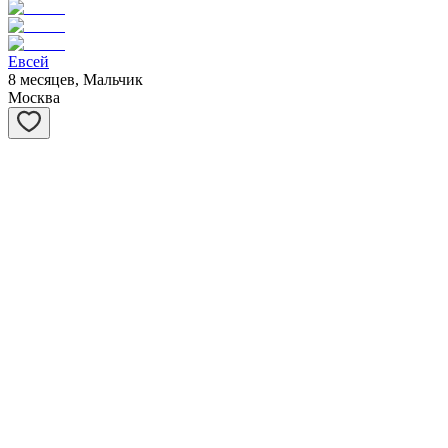
Евсей
8 месяцев, Мальчик
Москва
Матрёшка
1 год, Девочка
Москва
Янтарь
7 месяцев, Мальчик
Санкт-Петербург