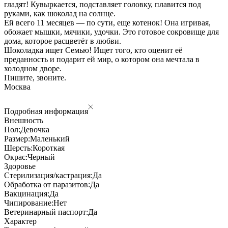
гладят! Кувыркается, подставляет головку, плавится под
руками, как шоколад на солнце.
Ей всего 11 месяцев — по сути, еще котенок! Она игривая,
обожает мышки, мячики, удочки. Это готовое сокровище для
дома, которое расцветёт в любви.
Шоколадка ищет Семью! Ищет того, кто оценит её
преданность и подарит ей мир, о котором она мечтала в
холодном дворе.
Пишите, звоните.
Москва
Подробная информация
Внешность
Пол:
Девочка
Размер:
Маленький
Шерсть:
Короткая
Окрас:
Черный
Здоровье
Стерилизация/кастрация:
Да
Обработка от паразитов:
Да
Вакцинация:
Да
Чипирование:
Нет
Ветеринарный паспорт:
Да
Характер