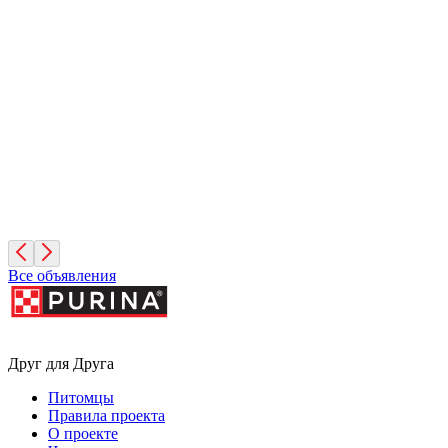
Иней
1 месяц, Мальчик
Санкт-Петербург
Фисташка
2 месяца, Девочка
Москва
Все объявления
Друг для Друга
Питомцы
Правила проекта
О проекте