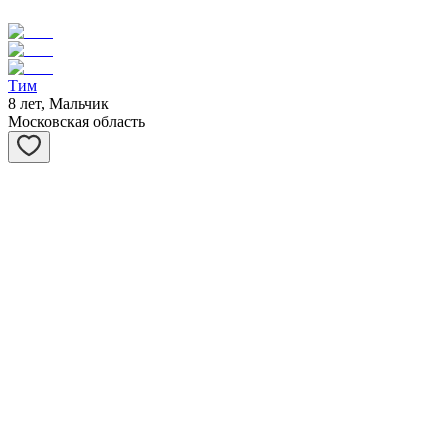
Тим
8 лет, Мальчик
Московская область
Асти
1 год, Девочка
Московская область
Виста
6 лет, Девочка
Московская область