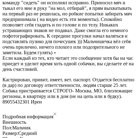
команду "сидеть" он исполнял исправно. Приносил мяч и
тыкал его мне в руку "на мол, отбирай", я прям выхватывать
на первый раз не решилась, но робкие попытки забирать мяч
предпринимала ( на видео есть эти моменты). Спокойно
позволяет себя гладить и по голове и по телу. Никаких
устрашающих знаков не подавал. Даже смогла его немного
пофотографировать. К середине прогулки начал валяться и
подставлять пузико для почесушек ))) Мальчишечка вёл себя
очень прилично. ничего плохого или подозрительного не
заметила. Будем гулять) »
Если каждый из тех, кто читает это сообщение хотя бы на час
приедет и уделит время хоть одной собачки, вы сделаете её на
день счастливей.
Кастрирован, привит, имеет, вет. паспорт. Отдается бесплатно
(в дар) по договору ответственности, людям старше 25 лет.
Собака пристраивается СТРОГО- Москва, МО, близлежащие
регионы, в квартиру или в дом (не на цепь или в будку).
89055432301 Ирен
Подробная информация
Внешность
Пол:
Мальчик
Размер:
Средний