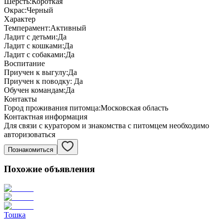
Шерсть:
Короткая
Окрас:
Черный
Характер
Темперамент:
Активный
Ладит с детьми:
Да
Ладит с кошками:
Да
Ладит с собаками:
Да
Воспитание
Приучен к выгулу:
Да
Приучен к поводку:
Да
Обучен командам:
Да
Контакты
Город проживания питомца:
Московская область
Контактная информация
Для связи с куратором и знакомства с питомцем необходимо
авторизоваться
Познакомиться
Похожие объявления
Тошка