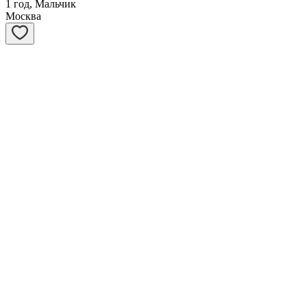
1 год, Мальчик
Москва
Потапыч
5 лет, Мальчик
Москва
Бася
15 лет, Мальчик
Санкт-Петербург
Макс
6 лет, Мальчик