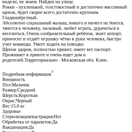
видели, не знаем. Найден на улице.
Рокки - пухленький, толстокостный и достаточно массивный
щенок, будет скорее всего достаточно крупным.
Гладкошёрстный.
Абсолютно социальный малыш, никого и ничего не боится,
тянется к человеку, ласковый, любит играть, дурачиться и
веселиться. Очень сообразительный ребёнок, знает аппорт,
приносит и отдаёт игрушку чётко в руки человека, быстро
учит команды. Умеет ходить на поводке.
Щенок здоров, полностью привит, имеет вет паспорт.
Проживает в приюте и очень ищет дом и
родителей.Территориально - Московская обл. Клин.
Подробная информация
Внешность
Пол:
Мальчик
Размер:
Средний
Шерсть:
Короткая
Окрас:
Черный
Вес:
15.0 кг
Здоровье
Стерилизация/кастрация:
Нет
Обработка от паразитов:
Да
Вакцинация:
Да