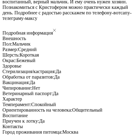
воспитанный, верный мальчик. И ему очень нужен хозяин.
Познакомиться с Кристофером можно практически каждый
день. Подробнее с радостью расскажем по телефону-вотсапу-
телеграму-максу
Подробная информация
Внешность
Пол:
Мальчик
Размер:
Средний
Шерсть:
Короткая
Окрас:
Бежевый
Здоровье
Стерилизация/кастрация:
Да
Обработка от паразитов:
Да
Вакцинация:
Да
Чипирование:
Нет
Ветеринарный паспорт:
Да
Характер
Темперамент:
Спокойный
Ориентированность на человека:
Общительный
Воспитание
Приучен к лотку:
Да
Контакты
Город проживания питомца:
Москва