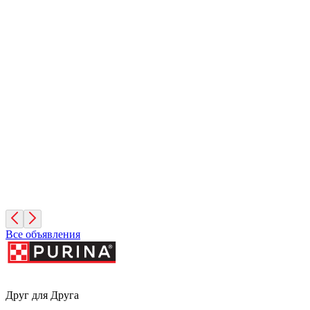
Санкт-Петербург
Иней
1 месяц, Мальчик
Санкт-Петербург
Фисташка
2 месяца, Девочка
Москва
Все объявления
Друг для Друга