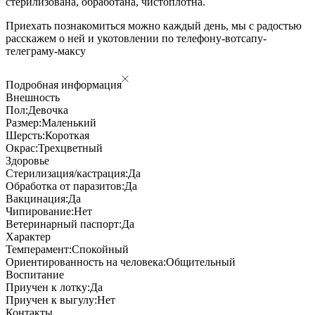
стерилизована, обработана, чистоплотна.
Приехать познакомиться можно каждый день, мы с радостью
расскажем о ней и укотовлении по телефону-вотсапу-
телеграму-максу
Подробная информация
Внешность
Пол:
Девочка
Размер:
Маленький
Шерсть:
Короткая
Окрас:
Трехцветный
Здоровье
Стерилизация/кастрация:
Да
Обработка от паразитов:
Да
Вакцинация:
Да
Чипирование:
Нет
Ветеринарный паспорт:
Да
Характер
Темперамент:
Спокойный
Ориентированность на человека:
Общительный
Воспитание
Приучен к лотку:
Да
Приучен к выгулу:
Нет
Контакты