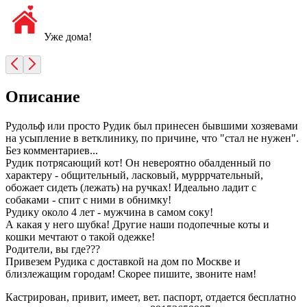
Уже дома!
Описание
Рудольф или просто Рудик был принесен бывшими хозяевами
на усыпление в ветклинику, по причине, что "стал не нужен".
Без комментариев...
Рудик потрясающий кот! Он невероятно обалденный по
характеру - общительный, ласковый, мурррчательный,
обожает сидеть (лежать) на ручках! Идеально ладит с
собаками - спит с ними в обнимку!
Рудику около 4 лет - мужчина в самом соку!
А какая у него шубка! Другие наши подопечные коты и
кошки мечтают о такой одежке!
Родители, вы где???
Привезем Рудика с доставкой на дом по Москве и
близлежащим городам! Скорее пишите, звоните нам!
Кастрирован, привит, имеет, вет. паспорт, отдается бесплатно