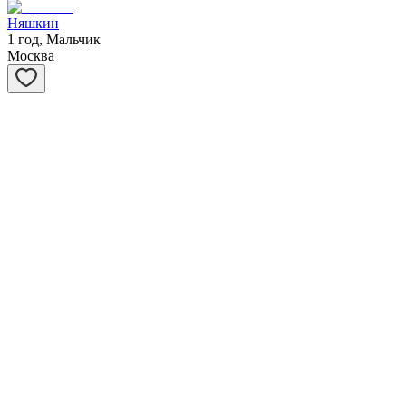
Няшкин
1 год, Мальчик
Москва
Зиминка
1 год, Девочка
Москва
Арика
1 год, Девочка
Москва