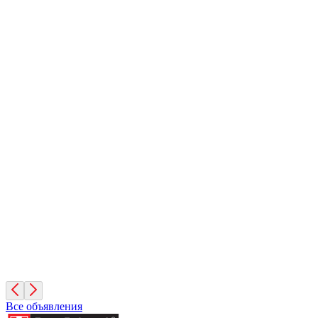
Кешью
2 месяца, Мальчик
Москва
Фундук
2 месяца, Мальчик
Москва
Руфина
4 года, Девочка
Москва
Все объявления