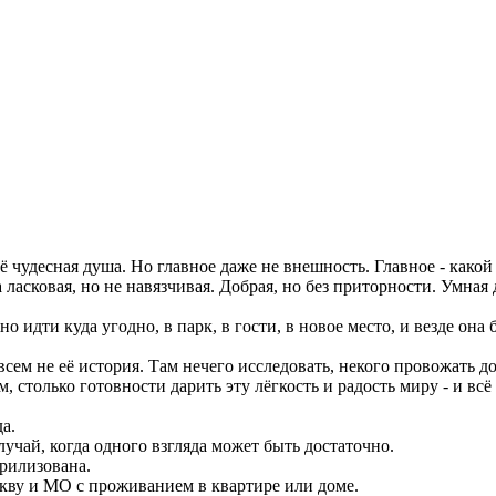
её чудесная душа. Но главное даже не внешность. Главное - какой
ласковая, но не навязчивая. Добрая, но без приторности. Умная 
 идти куда угодно, в парк, в гости, в новое место, и везде она 
сем не её история. Там нечего исследовать, некого провожать до
 столько готовности дарить эту лёгкость и радость миру - и всё
да.
лучай, когда одного взгляда может быть достаточно.
терилизована.
кву и МО с проживанием в квартире или доме.