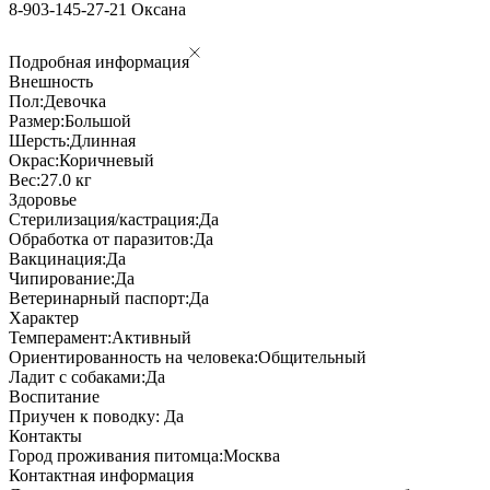
8-903-145-27-21 Оксана
Подробная информация
Внешность
Пол:
Девочка
Размер:
Большой
Шерсть:
Длинная
Окрас:
Коричневый
Вес:
27.0 кг
Здоровье
Стерилизация/кастрация:
Да
Обработка от паразитов:
Да
Вакцинация:
Да
Чипирование:
Да
Ветеринарный паспорт:
Да
Характер
Темперамент:
Активный
Ориентированность на человека:
Общительный
Ладит с собаками:
Да
Воспитание
Приучен к поводку:
Да
Контакты
Город проживания питомца:
Москва
Контактная информация