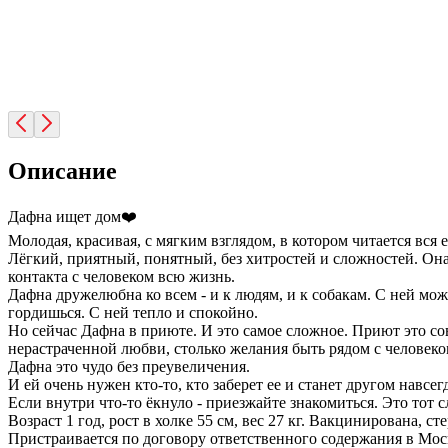
Описание
Дафна ищет дом❤️
Молодая, красивая, с мягким взглядом, в котором читается вся 
Лёгкий, приятный, понятный, без хитростей и сложностей. Она 
контакта с человеком всю жизнь.
Дафна дружелюбна ко всем - и к людям, и к собакам. С ней можно
гордишься. С ней тепло и спокойно.
Но сейчас Дафна в приюте. И это самое сложное. Приют это сов
нерастраченной любви, столько желания быть рядом с человеком,
Дафна это чудо без преувеличения.
И ей очень нужен кто-то, кто заберет ее и станет другом навсег
Если внутри что-то ёкнуло - приезжайте знакомиться. Это тот с
Возраст 1 год, рост в холке 55 см, вес 27 кг. Вакцинирована, с
Пристраивается по договору ответственного содержания в Мос