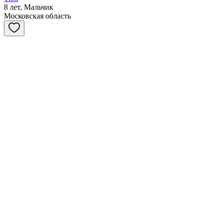
8 лет, Мальчик
Московская область
Асти
1 год, Девочка
Московская область
Виста
6 лет, Девочка
Московская область
Блэки