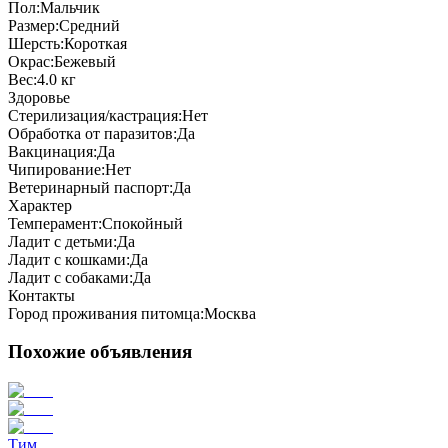
Пол:
Мальчик
Размер:
Средний
Шерсть:
Короткая
Окрас:
Бежевый
Вес:
4.0 кг
Здоровье
Стерилизация/кастрация:
Нет
Обработка от паразитов:
Да
Вакцинация:
Да
Чипирование:
Нет
Ветеринарный паспорт:
Да
Характер
Темперамент:
Спокойный
Ладит с детьми:
Да
Ладит с кошками:
Да
Ладит с собаками:
Да
Контакты
Город проживания питомца:
Москва
Похожие объявления
Тим