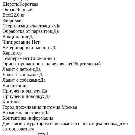
Шерсть:
Короткая
Окрас:
Черный
Вес:
22.0 кг
Здоровье
Стерилизация/кастрация:
Да
Обработка от паразитов:
Да
Вакцинация:
Да
Чипирование:
Нет
Ветеринарный паспорт:
Да
Характер
Темперамент:
Спокойный
Ориентированность на человека:
Общительный
Ладит с детьми:
Да
Ладит с кошками:
Да
Ладит с собаками:
Да
Воспитание
Приучен к выгулу:
Да
Приучен к поводку:
Да
Контакты
Город проживания питомца:
Москва
Возможна доставка:
Да
Контактная информация
Для связи с куратором и знакомства с питомцем необходимо
авторизоваться