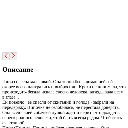
Описание
Пипа спасена малышкой. Она точно была домашней- ей
скорее всего наигрались и выбросили. Кроха не понимала, что
происходит- бегала искала своего человека, заглядывала всем
в глаза...
Ей повезло , её спасли от скитаний и голода - забрали на
передержку. Пипочка не озлобилась, не перестала доверять.
Она всей своей собачьей душой ждет и верит , что дождется
своего родного человека, чтоб быть всегда рядом. Чтоб стать
счастливой.
Пипа (Пипуля, Пэппи) - добрая, игривая девочка. Она