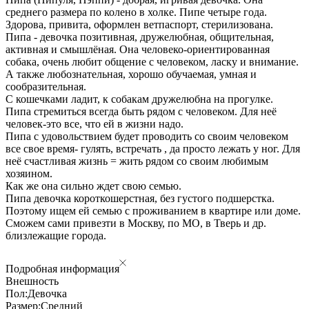
среднего размера по колено в холке. Пипе четыре года.
Здорова, привита, оформлен ветпаспорт, стерилизована.
Пипа - девочка позитивная, дружелюбная, общительная,
активная и смышлёная. Она человеко-ориентированная
собака, очень любит общение с человеком, ласку и внимание.
А также любознательная, хорошо обучаемая, умная и
сообразительная.
С кошечками ладит, к собакам дружелюбна на прогулке.
Пипа стремиться всегда быть рядом с человеком. Для неё
человек-это все, что ей в жизни надо.
Пипа с удовольствием будет проводить со своим человеком
все свое время- гулять, встречать , да просто лежать у ног. Для
неё счастливая жизнь = жить рядом со своим любимым
хозяином.
Как же она сильно ждет свою семью.
Пипа девочка короткошерстная, без густого подшерстка.
Поэтому ищем ей семью с проживанием в квартире или доме.
Сможем сами привезти в Москву, по МО, в Тверь и др.
близлежащие города.
Подробная информация
Внешность
Пол:
Девочка
Размер:
Средний