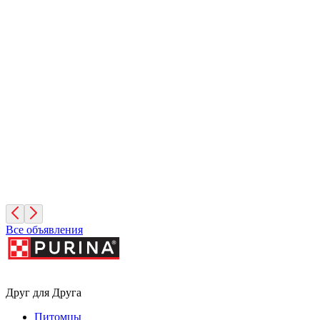
Вита
1 год, Девочка
Московская область
Лучик
11 месяцев, Мальчик
Москва
Все объявления
Друг для Друга
Питомцы