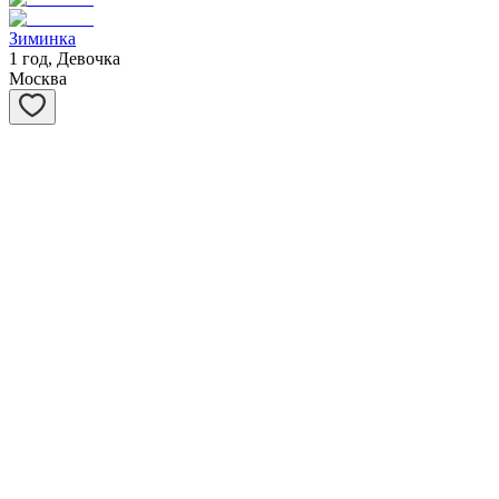
Зиминка
1 год, Девочка
Москва
Арика
1 год, Девочка
Москва
Лайма
6 лет, Девочка
Санкт-Петербург