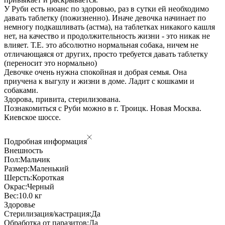
У Руби есть нюанс по здоровью, раз в сутки ей необходимо
давать таблетку (пожизненно). Иначе девочка начинает по
немногу подкашливать (астма), на таблетках никакого кашля
нет, на качество и продолжительность жизни - это никак не
влияет. Т.Е. это абсолютно нормальная собака, ничем не
отличающаяся от других, просто требуется давать таблетку
(переносит это нормально)
Девочке очень нужна спокойная и добрая семья. Она
приучена к выгулу и жизни в доме. Ладит с кошками и
собаками.
Здорова, привита, стерилизована.
Познакомиться с Руби можно в г. Троицк. Новая Москва.
Киевское шоссе.
Подробная информация
Внешность
Пол:
Мальчик
Размер:
Маленький
Шерсть:
Короткая
Окрас:
Черный
Вес:
10.0 кг
Здоровье
Стерилизация/кастрация:
Да
Обработка от паразитов:
Да