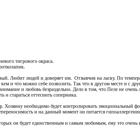
невого тигрового окраса.
коротколапик.
й. Любит людей и доверяет им. Отзывчив на ласку. По темперам
 кем и что можно себе позволить. Так что в другом месте и с д
 внимание и любовь безраздельно. Дело в том, что Пеле не очен
ть и стараться оттеснить соперника.
ер. Хозяину необходимо будет контролировать эмоциональный ф
непереносимость и на данный момент он питается гипоаллергенн
оторых он будет единственным и самым любимым, ему это очень 