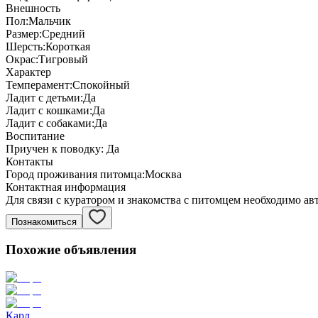
Внешность
Пол:
Мальчик
Размер:
Средний
Шерсть:
Короткая
Окрас:
Тигровый
Характер
Темперамент:
Спокойный
Ладит с детьми:
Да
Ладит с кошками:
Да
Ладит с собаками:
Да
Воспитание
Приучен к поводку:
Да
Контакты
Город проживания питомца:
Москва
Контактная информация
Для связи с куратором и знакомства с питомцем необходимо ав
Познакомиться
Похожие объявления
Карл