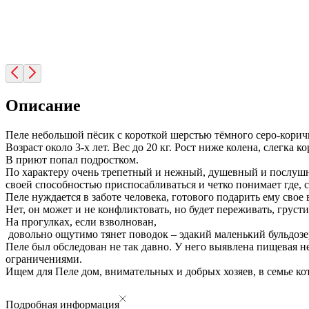
Описание
Пеле небольшой пёсик с короткой шерстью тёмного серо-корич
Возраст около 3-х лет. Вес до 20 кг. Рост ниже колена, слегка 
В приют попал подростком.
По характеру очень трепетный и нежный, душевный и послушны
своей способностью приспосабливаться и четко понимает где, с
Пеле нуждается в заботе человека, готового подарить ему свое
Нет, он может и не конфликтовать, но будет переживать, грусти
На прогулках, если взволнован,
довольно ощутимо тянет поводок – эдакий маленький бульдоз
Пеле был обследован не так давно. У него выявлена пищевая 
ограничениями.
Ищем для Пеле дом, внимательных и добрых хозяев, в семье к
Подробная информация