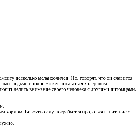
енту несколько меланхоличен. Но, говорят, что он славится
ругими людьми вполне может показаться холериком.
ь любит делить внимание своего человека с другими питомцами.
он.
ым кормом. Вероятно ему потребуется продолжать питание с
нужно.