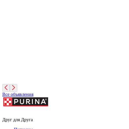
Иней
1 месяц, Мальчик
Санкт-Петербург
Фисташка
2 месяца, Девочка
Москва
Все объявления
Друг для Друга