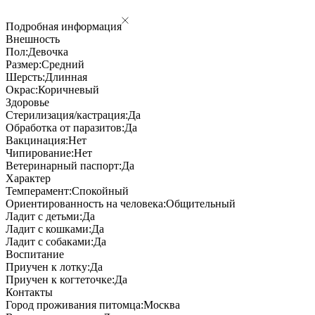
Подробная информация
Внешность
Пол:
Девочка
Размер:
Средний
Шерсть:
Длинная
Окрас:
Коричневый
Здоровье
Стерилизация/кастрация:
Да
Обработка от паразитов:
Да
Вакцинация:
Нет
Чипирование:
Нет
Ветеринарный паспорт:
Да
Характер
Темперамент:
Спокойный
Ориентированность на человека:
Общительный
Ладит с детьми:
Да
Ладит с кошками:
Да
Ладит с собаками:
Да
Воспитание
Приучен к лотку:
Да
Приучен к когтеточке:
Да
Контакты
Город проживания питомца:
Москва