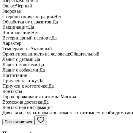
Шерсть:
Короткая
Окрас:
Черный
Здоровье
Стерилизация/кастрация:
Нет
Обработка от паразитов:
Да
Вакцинация:
Да
Чипирование:
Нет
Ветеринарный паспорт:
Да
Характер
Темперамент:
Активный
Ориентированность на человека:
Общительный
Ладит с детьми:
Да
Ладит с кошками:
Да
Ладит с собаками:
Да
Воспитание
Приучен к лотку:
Да
Приучен к когтеточке:
Да
Контакты
Город проживания питомца:
Москва
Возможна доставка:
Да
Контактная информация
Для связи с куратором и знакомства с питомцем необходимо ав
Познакомиться