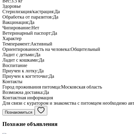
Вес:
3.5 кг
Здоровье
Стерилизация/кастрация:
Да
Обработка от паразитов:
Да
Вакцинация:
Да
Чипирование:
Нет
Ветеринарный паспорт:
Да
Характер
Темперамент:
Активный
Ориентированность на человека:
Общительный
Ладит с детьми:
Да
Ладит с кошками:
Да
Воспитание
Приучен к лотку:
Да
Приучен к когтеточке:
Да
Контакты
Город проживания питомца:
Московская область
Возможна доставка:
Да
Контактная информация
Для связи с куратором и знакомства с питомцем необходимо ав
Познакомиться
Похожие объявления