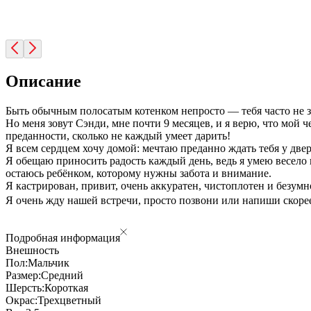
Описание
Быть обычным полосатым котенком непросто — тебя часто не з
Но меня зовут Сэнди, мне почти 9 месяцев, и я верю, что мой 
преданности, сколько не каждый умеет дарить!
Я всем сердцем хочу домой: мечтаю преданно ждать тебя у две
Я обещаю приносить радость каждый день, ведь я умею весело и
остаюсь ребёнком, которому нужны забота и внимание.
Я кастрирован, привит, очень аккуратен, чистоплотен и безум
Я очень жду нашей встречи, просто позвони или напиши скорее
Подробная информация
Внешность
Пол:
Мальчик
Размер:
Средний
Шерсть:
Короткая
Окрас:
Трехцветный