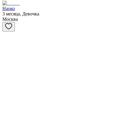
Наоко
3 месяца, Девочка
Москва
Мускат
3 месяца, Мальчик
Москва
Муарчик
3 месяца, Мальчик
Москва
Мэрил
3 года, Девочка