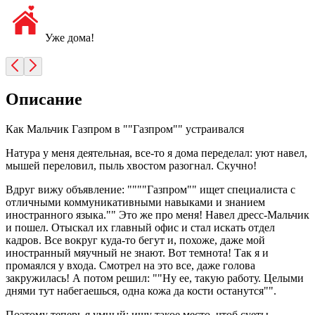
Уже дома!
Описание
Как Мальчик Газпром в ""Газпром"" устраивался
Натура у меня деятельная, все-то я дома переделал: уют навел,
мышей переловил, пыль хвостом разогнал. Скучно!
Вдруг вижу объявление: """"Газпром"" ищет специалиста с
отличными коммуникативными навыками и знанием
иностранного языка."" Это же про меня! Навел дресс-Мальчик
и пошел. Отыскал их главный офис и стал искать отдел
кадров. Все вокруг куда-то бегут и, похоже, даже мой
иностранный мяучный не знают. Вот темнота! Так я и
промаялся у входа. Смотрел на это все, даже голова
закружилась! А потом решил: ""Ну ее, такую работу. Целыми
днями тут набегаешься, одна кожа да кости останутся"".
Поэтому теперь я умный: ищу такое место, чтоб суеты