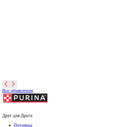
Иней
1 месяц, Мальчик
Санкт-Петербург
Фисташка
2 месяца, Девочка
Москва
Все объявления
Друг для Друга
Питомцы