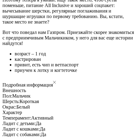
поменьше, питание All Inclusive и хороший соцпакет:
вычесывание шерстки, регулярные поглаживания и
шуршащие игрушки по первому требованию. Вы, кстати,
такое место не знаете?
Вот что поведал нам Газпром. Приезжайте скорее знакомиться
с предприимчивым Мальчикиком, у него для вас еще истории
найдутся!
возраст – 1 год
кастрирован
привит, есть чип и ветпаспорт
приучен к лотку и когтеточке
Подробная информация
Внешность
Пол:
Мальчик
Шерсть:
Короткая
Окрас:
Белый
Характер
Темперамент:
Активный
Ладит с детьми:
Да
Ладит с кошками:
Да
Ладит с собаками:
Да