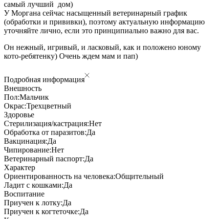
самый лучший дом)
У Моргана сейчас насыщенный ветеринарный график
(обработки и прививки), поэтому актуальную информацию
уточняйте лично, если это принципиально важно для вас.
Он нежный, игривый, и ласковый, как и положено юному
кото-ребятенку) Очень ждем мам и пап)
Подробная информация
Внешность
Пол:
Мальчик
Окрас:
Трехцветный
Здоровье
Стерилизация/кастрация:
Нет
Обработка от паразитов:
Да
Вакцинация:
Да
Чипирование:
Нет
Ветеринарный паспорт:
Да
Характер
Ориентированность на человека:
Общительный
Ладит с кошками:
Да
Воспитание
Приучен к лотку:
Да
Приучен к когтеточке:
Да