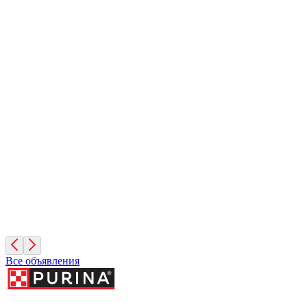
Кешью
2 месяца, Мальчик
Москва
Фундук
2 месяца, Мальчик
Москва
Руфина
4 года, Девочка
Москва
Все объявления