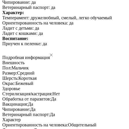
Чипирование: да
Ветеринарный паспорт: да
Характер:
Темперамент: дружелюбный, смелый, легко обучаемый
Ориентированность на человека: да
Ладит с детьми: да
Ладит с кошками: да
Воспитание:
Приучен к пеленке: да
Подробная информация
Внешность
Пол:
Мальчик
Размер:
Средний
Шерсть:
Короткая
Окрас:
Бежевый
Здоровье
Стерилизация/кастрация:
Нет
Обработка от паразитов:
Да
Вакцинация:
Да
Чипирование:
Да
Ветеринарный паспорт:
Да
Характер
Ориентированность на человека:
Общительный