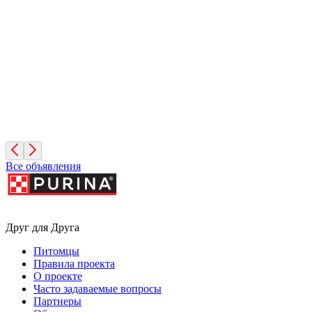
Иней
1 месяц, Мальчик
Санкт-Петербург
Фисташка
2 месяца, Девочка
Москва
Все объявления
Друг для Друга
Питомцы
Правила проекта
О проекте
Часто задаваемые вопросы
Партнеры