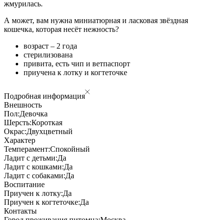
жмурилась.
А может, вам нужна миниатюрная и ласковая звёздная
кошечка, которая несёт нежность?
возраст – 2 года
стерилизована
привита, есть чип и ветпаспорт
приучена к лотку и когтеточке
Подробная информация
Внешность
Пол:
Девочка
Шерсть:
Короткая
Окрас:
Двухцветный
Характер
Темперамент:
Спокойный
Ладит с детьми:
Да
Ладит с кошками:
Да
Ладит с собаками:
Да
Воспитание
Приучен к лотку:
Да
Приучен к когтеточке:
Да
Контакты
Город проживания питомца:
Москва