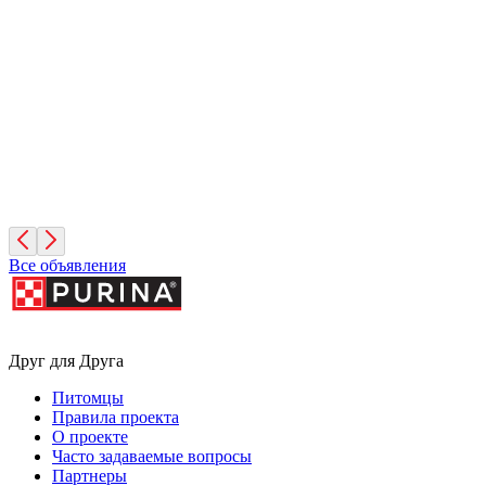
Вулкан
1 месяц, Мальчик
Санкт-Петербург
Иней
1 месяц, Мальчик
Санкт-Петербург
Все объявления
Друг для Друга
Питомцы
Правила проекта
О проекте
Часто задаваемые вопросы
Партнеры