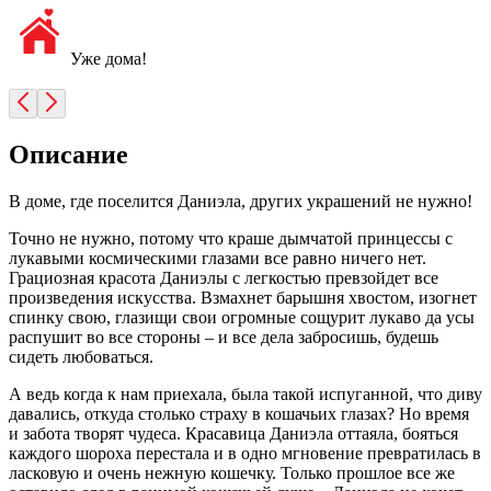
Уже дома!
Описание
В доме, где поселится Даниэла, других украшений не нужно!
Точно не нужно, потому что краше дымчатой принцессы с
лукавыми космическими глазами все равно ничего нет.
Грациозная красота Даниэлы с легкостью превзойдет все
произведения искусства. Взмахнет барышня хвостом, изогнет
спинку свою, глазищи свои огромные сощурит лукаво да усы
распушит во все стороны – и все дела забросишь, будешь
сидеть любоваться.
А ведь когда к нам приехала, была такой испуганной, что диву
давались, откуда столько страху в кошачьих глазах? Но время
и забота творят чудеса. Красавица Даниэла оттаяла, бояться
каждого шороха перестала и в одно мгновение превратилась в
ласковую и очень нежную кошечку. Только прошлое все же