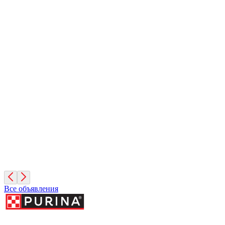
Вулкан
1 месяц, Мальчик
Санкт-Петербург
Иней
1 месяц, Мальчик
Санкт-Петербург
Фисташка
2 месяца, Девочка
Москва
Все объявления