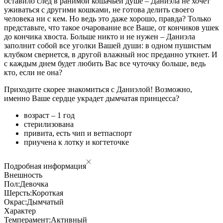
оставило след в ранимой кошачьей душе – Даниэла не хочет
уживаться с другими кошками, не готова делить своего
человека ни с кем. Но ведь это даже хорошо, правда? Только
представьте, что такое очарование все Ваше, от кончиков ушек
до кончика хвоста. Больше никто и не нужен – Даниэла
заполнит собой все уголки Вашей души: в одном пушистым
клубком свернется, в другой влажный нос преданно уткнет. И
с каждым днем будет любить Вас все чуточку больше, ведь
кто, если не она?
Приходите скорее знакомиться с Даниэлой! Возможно,
именно Ваше сердце украдет дымчатая принцесса?
возраст – 1 год
стерилизована
привита, есть чип и ветпаспорт
приучена к лотку и когтеточке
Подробная информация
Внешность
Пол:
Девочка
Шерсть:
Короткая
Окрас:
Дымчатый
Характер
Темперамент:
Активный