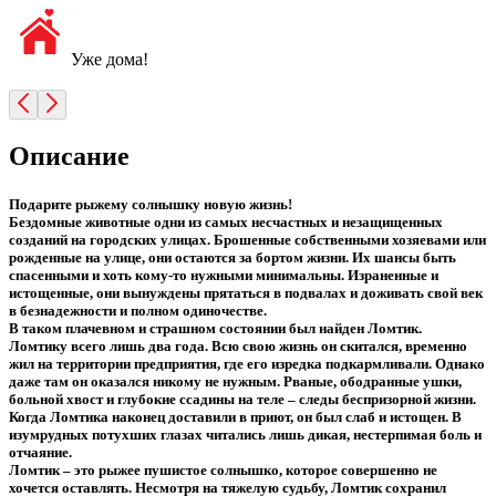
Уже дома!
Описание
Подарите рыжему солнышку новую жизнь!
Бездомные животные одни из самых несчастных и незащищенных
созданий на городских улицах. Брошенные собственными хозяевами или
рожденные на улице, они остаются за бортом жизни. Их шансы быть
спасенными и хоть кому-то нужными минимальны. Израненные и
истощенные, они вынуждены прятаться в подвалах и доживать свой век
в безнадежности и полном одиночестве.
В таком плачевном и страшном состоянии был найден Ломтик.
Ломтику всего лишь два года. Всю свою жизнь он скитался, временно
жил на территории предприятия, где его изредка подкармливали. Однако
даже там он оказался никому не нужным. Рваные, ободранные ушки,
больной хвост и глубокие ссадины на теле – следы беспризорной жизни.
Когда Ломтика наконец доставили в приют, он был слаб и истощен. В
изумрудных потухших глазах читались лишь дикая, нестерпимая боль и
отчаяние.
Ломтик – это рыжее пушистое солнышко, которое совершенно не
хочется оставлять. Несмотря на тяжелую судьбу, Ломтик сохранил