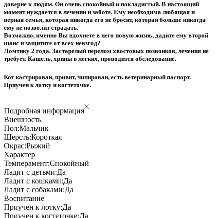
доверие к людям. Он очень спокойный и покладистый. В настоящий
момент нуждается в лечении и заботе. Ему необходима любящая и
верная семья, которая никогда его не бросит, которая больше никогда
ему не позволит страдать.
Возможно, именно Вы вдохнете в него новую жизнь, дадите ему второй
шанс и защитите от всех невзгод?
Ломтику 2 года. Застарелый перелом хвостовых позвонков, лечения не
требует. Кашель, хрипы в легких, проводится обследование.
Кот кастрирован, привит, чипирован, есть ветеринарный паспорт.
Приучен к лотку и когтеточке.
Подробная информация
Внешность
Пол:
Мальчик
Шерсть:
Короткая
Окрас:
Рыжий
Характер
Темперамент:
Спокойный
Ладит с детьми:
Да
Ладит с кошками:
Да
Ладит с собаками:
Да
Воспитание
Приучен к лотку:
Да
Приучен к когтеточке:
Да