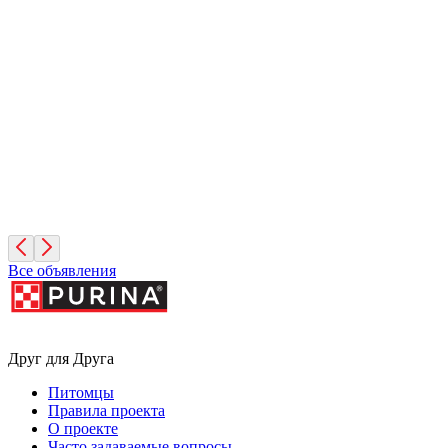
Иней
1 месяц, Мальчик
Санкт-Петербург
Фисташка
2 месяца, Девочка
Москва
Все объявления
Друг для Друга
Питомцы
Правила проекта
О проекте
Часто задаваемые вопросы