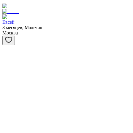
Евсей
8 месяцев, Мальчик
Москва
Матрёшка
1 год, Девочка
Москва
Янтарь
7 месяцев, Мальчик
Санкт-Петербург