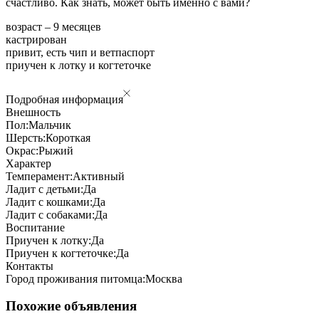
счастливо. Как знать, может быть именно с вами?
возраст – 9 месяцев
кастрирован
привит, есть чип и ветпаспорт
приучен к лотку и когтеточке
Подробная информация
Внешность
Пол:
Мальчик
Шерсть:
Короткая
Окрас:
Рыжий
Характер
Темперамент:
Активный
Ладит с детьми:
Да
Ладит с кошками:
Да
Ладит с собаками:
Да
Воспитание
Приучен к лотку:
Да
Приучен к когтеточке:
Да
Контакты
Город проживания питомца:
Москва
Похожие объявления