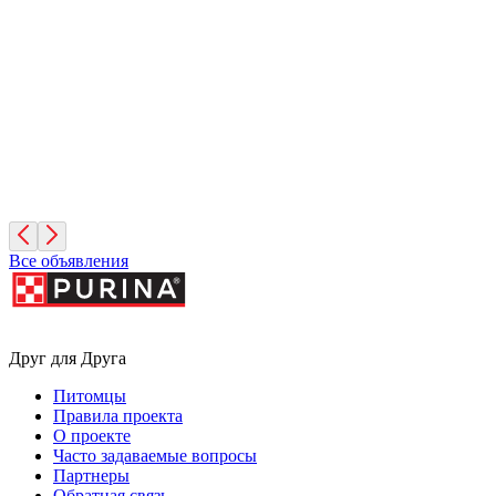
Яша
2 года, Мальчик
Московская область
Диего
2 года, Мальчик
Санкт-Петербург
Все объявления
Друг для Друга
Питомцы
Правила проекта
О проекте
Часто задаваемые вопросы
Партнеры
Обратная связь