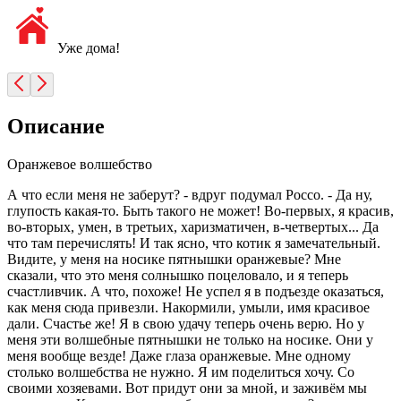
Уже дома!
Описание
Оранжевое волшебство
А что если меня не заберут? - вдруг подумал Россо. - Да ну,
глупость какая-то. Быть такого не может! Во-первых, я красив,
во-вторых, умен, в третьих, харизматичен, в-четвертых... Да
что там перечислять! И так ясно, что котик я замечательный.
Видите, у меня на носике пятнышки оранжевые? Мне
сказали, что это меня солнышко поцеловало, и я теперь
счастливчик. А что, похоже! Не успел я в подъезде оказаться,
как меня сюда привезли. Накормили, умыли, имя красивое
дали. Счастье же! Я в свою удачу теперь очень верю. Но у
меня эти волшебные пятнышки не только на носике. Они у
меня вообще везде! Даже глаза оранжевые. Мне одному
столько волшебства не нужно. Я им поделиться хочу. Со
своими хозяевами. Вот придут они за мной, и заживём мы