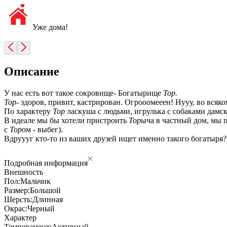
Уже дома!
Описание
У нас есть вот такое сокровище- Богатырище
Тор.
Тор
- здоров, привит, кастрирован. Огрооомееен! Нууу, во вся
По характеру
Тор
ласкуша с людьми, игрулька с собаками дамско
В идеале мы бы хотели пристроить
Тор
ыча в частный дом, мы п
с
Тор
ом - выбег).
Вдруууг кто-то из ваших друзей ищет именно такого богатыря?
Подробная информация
Внешность
Пол:
Мальчик
Размер:
Большой
Шерсть:
Длинная
Окрас:
Черный
Характер
Темперамент:
Активный