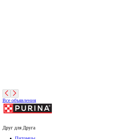
Иней
1 месяц, Мальчик
Санкт-Петербург
Фисташка
2 месяца, Девочка
Москва
Все объявления
Друг для Друга
Питомцы