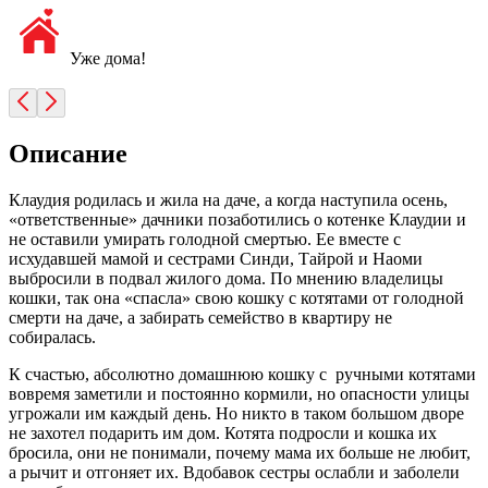
Уже дома!
Описание
Клаудия родилась и жила на даче, а когда наступила осень,
«ответственные» дачники позаботились о котенке Клаудии и
не оставили умирать голодной смертью. Ее вместе с
исхудавшей мамой и сестрами Синди, Тайрой и Наоми
выбросили в подвал жилого дома. По мнению владелицы
кошки, так она «спасла» свою кошку с котятами от голодной
смерти на даче, а забирать семейство в квартиру не
собиралась.
К счастью, абсолютно домашнюю кошку с ручными котятами
вовремя заметили и постоянно кормили, но опасности улицы
угрожали им каждый день. Но никто в таком большом дворе
не захотел подарить им дом. Котята подросли и кошка их
бросила, они не понимали, почему мама их больше не любит,
а рычит и отгоняет их. Вдобавок сестры ослабли и заболели