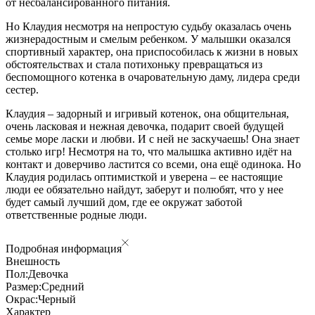
от несбалансированного питания.
Но Клаудия несмотря на непростую судьбу оказалась очень
жизнерадостным и смелым ребенком. У малышки оказался
спортивный характер, она приспособилась к жизни в новых
обстоятельствах и стала потихоньку превращаться из
беспомощного котенка в очаровательную даму, лидера среди
сестер.
Клаудия – задорный и игривый котенок, она общительная,
очень ласковая и нежная девочка, подарит своей будущей
семье море ласки и любви. И с ней не заскучаешь! Она знает
столько игр! Несмотря на то, что малышка активно идёт на
контакт и доверчиво ластится со всеми, она ещё одинока. Но
Клаудия родилась оптимисткой и уверена – ее настоящие
люди ее обязательно найдут, заберут и полюбят, что у нее
будет самый лучший дом, где ее окружат заботой
ответственные родные люди.
Подробная информация
Внешность
Пол:
Девочка
Размер:
Средний
Окрас:
Черный
Характер