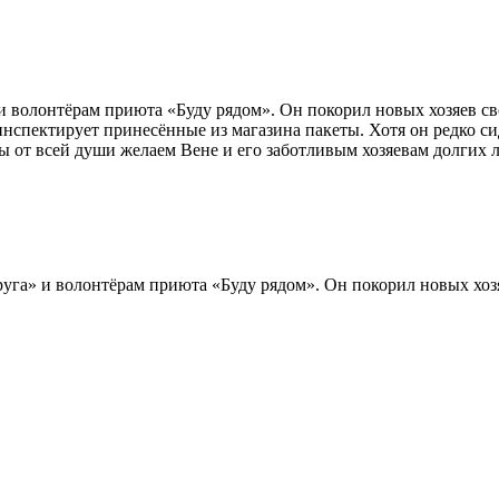
 и волонтёрам приюта «Буду рядом». Он покорил новых хозяев 
инспектирует принесённые из магазина пакеты. Хотя он редко си
Мы от всей души желаем Вене и его заботливым хозяевам долгих л
руга» и волонтёрам приюта «Буду рядом». Он покорил новых хо
стоянный дом и любящих хозяев! Сахаре не везло, она путешест