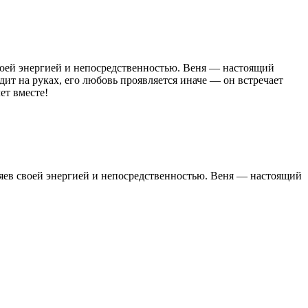
своей энергией и непосредственностью. Веня — настоящий
дит на руках, его любовь проявляется иначе — он встречает
ет вместе!
зяев своей энергией и непосредственностью. Веня — настоящий
вовала с передержки на передержку, так как бывшей уличной