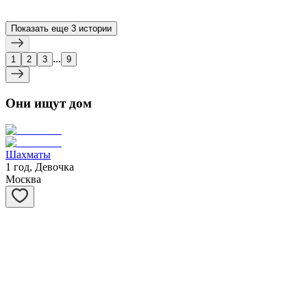
У Пуши типичная история: родилась и выросла на улице, 
Подробнее
Показать еще
3 истории
...
1
2
3
9
Они
ищут дом
Шахматы
1 год, Девочка
Москва
Степашка
1 год, Мальчик
Москва