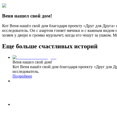
Веня нашел свой дом!
Кот Веня нашёл свой дом благодаря проекту «Друг для Друга»
исследователь. Он с азартом гоняет мячики и с важным видом 
хозяев у двери и громко мурлычет, когда его чешут за ушком. 
Еще больше счастливых
историй
Веня нашел свой дом!
Кот Веня нашёл свой дом благодаря проекту «Друг для Д
исследователь.
Подробнее
Лучшие новости – Сахара дома!
Лучшие новости – это когда наши подопечные находят по
кошечке было сложно найти подходящих хозяев.
Подробнее
Пуша в уютной квартире.